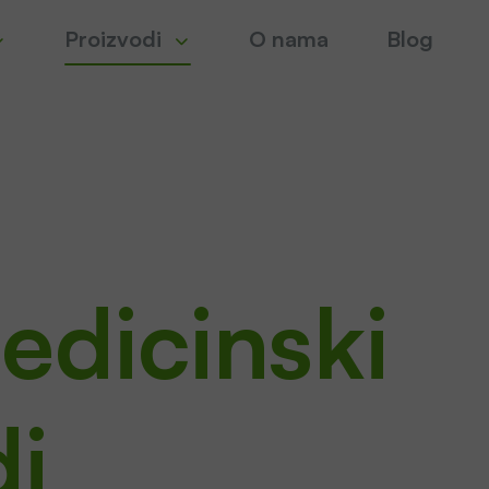
Proizvodi
O nama
Blog
edicinski
di