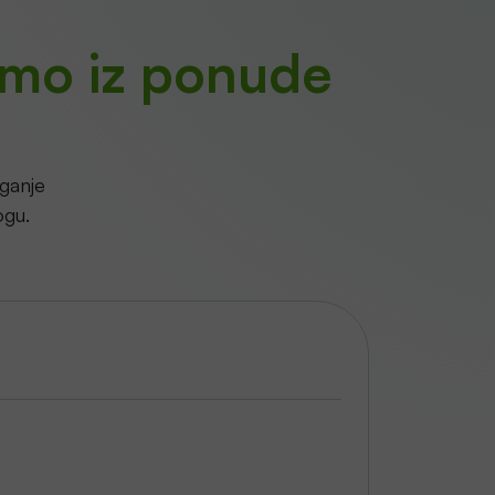
amo iz ponude
aganje
ogu.