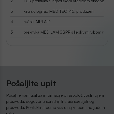
2
TUR prekrivka s irigacijskom vrećicom dimenzija 8
3
kirurški ogrtač MEDITECT45, produženi
4
ručnik AIRLAID
5
prekrivka MEDILAM SBPP s ljepljivim rubom (90 c
Pošaljite upit
Pošaljite nam upit za informacije o raspoloživosti i cijeni
proizvoda, dogovor o suradnji ili izradi specijalnog
proizvoda. Kontaktirat ćemo vas u najkraćem mogućem
roku.