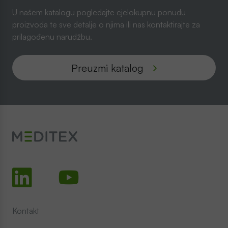
U našem katalogu pogledajte cjelokupnu ponudu
proizvoda te sve detalje o njima ili nas kontaktirajte za
prilagođenu narudžbu.
Preuzmi katalog
Kontakt