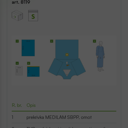
art.
8119
7
R. br.
Opis
1
prekrivka MEDILAM SBPP, omot